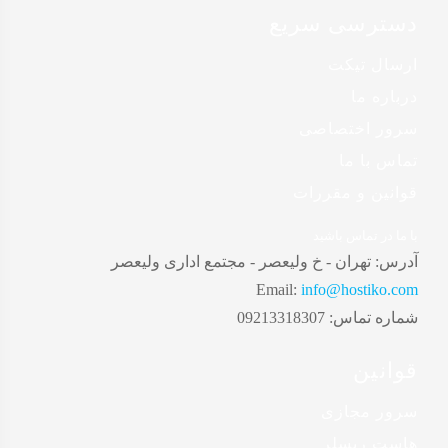
دسترسی سریع
ارسال تیکت
درباره ما
سرور اختصاصی
تماس با ما
قوانین و مقررات
با ما در تماس باشید
آدرس:
تهران - خ ولیعصر - مجتمع اداری ولیعصر
Email:
info@hostiko.com
شماره تماس:
09213318307
قوانین
سرور مجازی
هاست ریسلر