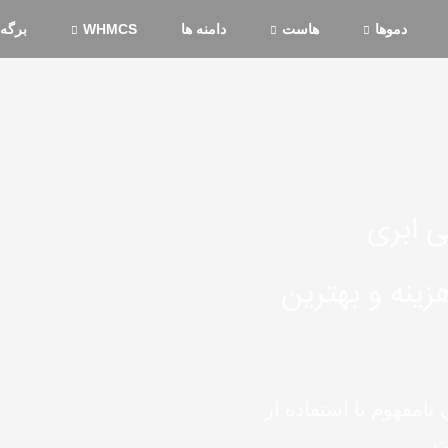
دموها
هاست
دامنه ها
WHMCS
برگه 
 ابری
زینه و بهترین
نامفهوم با استفاده از
.