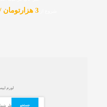
3 هزارتومان / ماهیانه
شروع از
لورم ايپس
جستجو