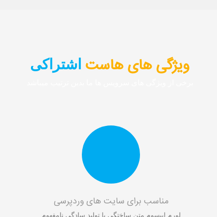
ویژگی های هاست
اشتراکی
برخی از ویژگی های سرویس ها ما بدین ترتیب میباشد
مناسب برای سایت های وردپرسی
لورم ايپسوم متن ساختگي با توليد سادگي نامفهوم