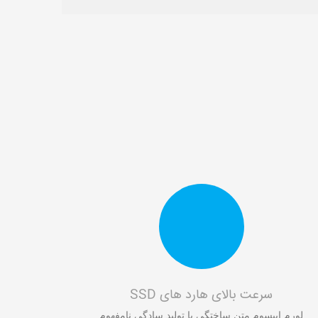
سرعت بالای هارد های SSD
لورم ايپسوم متن ساختگي با توليد سادگي نامفهوم