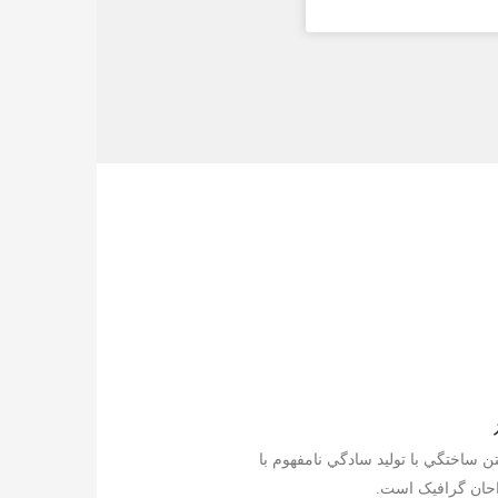
ن ساختگي با توليد سادگي نامفهوم با
احان گرافيک است.