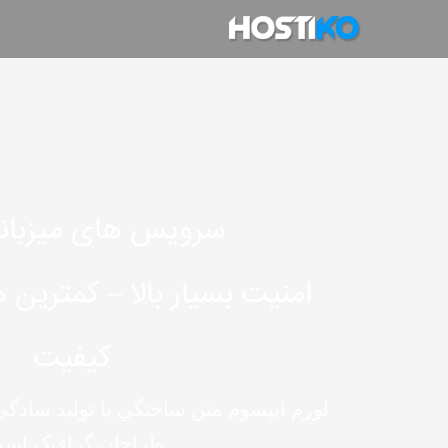
دامه
ه
حتوا
سرویس های میزبانی
امنیت بسیار بالا – کمترین ه
کیفیت
لورم ايپسوم متن ساختگي با توليد سادگي 
طراحان گرافيک است