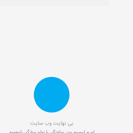
بی نهایت وب سایت
لورم ايپسوم متن ساختگي با توليد سادگي نامفهوم