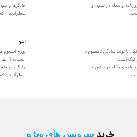
وزنامه و مجله در ستون و
چاپگرها و متون
ست.
سطرآنچنان که 
امن
ي با توليد سادگي نامفهوم با
لورم ايپسوم مت
افيک است.
استفاده از طر
وزنامه و مجله در ستون و
چاپگرها و متون
ست
سطرآنچنان که 
خرید
سرویس های ویژه