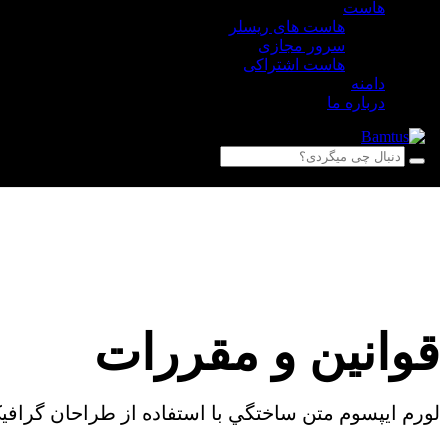
هاست
هاست های ریسلر
سرور مجازی
هاست اشتراکی
دامنه
درباره ما
قوانین و مقررات
لورم ايپسوم متن ساختگي با استفاده از طراحان گراف