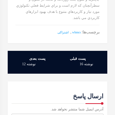
سطرآنچنان که لازم است.و براي شرايط فعلي تکنولوژي
مورد نياز و کاربردهاي متنوع با هدف بهبود ابزارهاي
کاربردي مي باشد.
برچسب‌ها:
,
whmcs
اشتراکی
راهبری
نوشته
نوشته 16
نوشته 12
ارسال پاسخ
آدرس ایمیل شما منتشر نخواهد شد.